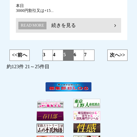
本日
3000円割引又は+15...
続きを見る
READ MORE
3
4
5
6
7
<<前へ
次へ>>
約123件 21～25件目