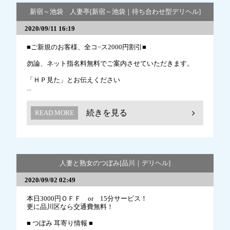
新宿～池袋 人妻亭[新宿～池袋｜待ち合わせ型デリヘル]
2020/09/11 16:19
■ご新規のお客様、全コ−ス2000円割引■
勿論、ネット指名料無料でご案内させていただきます。
「ＨＰ見た」とお伝えください
...
続きを見る
READ MORE
人妻と熟女のつぼみ[品川｜デリヘル]
2020/09/02 02:49
本日3000円ＯＦＦ or 15分サービス！
更に品川区なら交通費無料！
■ つぼみ 耳寄り情報 ■