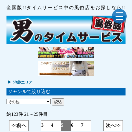
全国版!!タイムサービス中の風俗店をお探しなら!!
池袋エリア
ジャンルで絞り込む
約123件 21～25件目
3
4
5
6
7
<<前へ
次へ>>