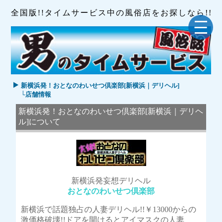
全国版!!タイムサービス中の風俗店をお探しなら!!
新横浜発！おとなのわいせつ倶楽部[新横浜｜デリヘル]
└店舗情報
新横浜発！おとなのわいせつ倶楽部[新横浜｜デリヘ
ル]について
新横浜発妄想デリヘル
おとなのわいせつ倶楽部
新横浜で話題独占の人妻デリヘル!!￥13000からの
激価格破壊!!ドアを開けるとアイマスクの人妻