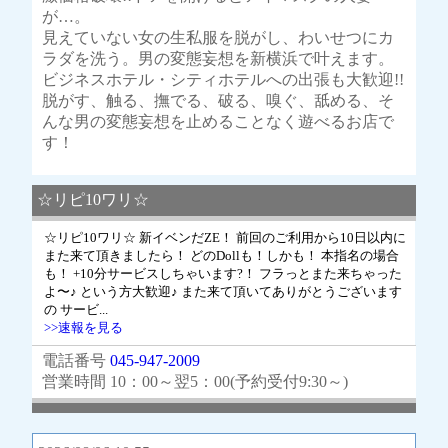
が…。
見えていない女の生私服を脱がし、わいせつにカ
ラダを洗う。男の変態妄想を新横浜で叶えます。
ビジネスホテル・シティホテルへの出張も大歓迎!!
脱がす、触る、撫でる、破る、嗅ぐ、舐める、そ
んな男の変態妄想を止めることなく遊べるお店で
す！
☆リピ10ワリ☆
☆リピ10ワリ☆ 新イベンだZE！ 前回のご利用から10日以内に
また来て頂きましたら！ どのDollも！しかも！ 本指名の場合
も！ +10分サービスしちゃいます?！ フラっとまた来ちゃった
よ〜♪ という方大歓迎♪ また来て頂いてありがとうございます
の サービ...
>>速報を見る
電話番号
045-947-2009
営業時間 10：00～翌5：00(予約受付9:30～)