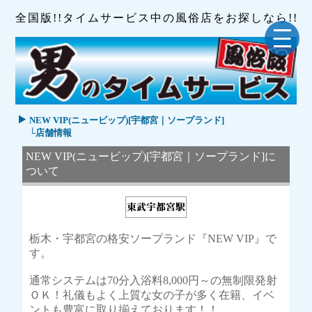
全国版!!タイムサービス中の風俗店をお探しなら!!
NEW VIP(ニュービップ)[宇都宮｜ソープランド]
└店舗情報
NEW VIP(ニュービップ)[宇都宮｜ソープランド]に
ついて
栃木・宇都宮の格安ソープランド『NEW VIP』で
す。
通常システムは70分入浴料8,000円～の無制限発射
ＯＫ！礼儀もよく上質な女の子が多く在籍、イベ
ントも豊富に取り揃えております！！