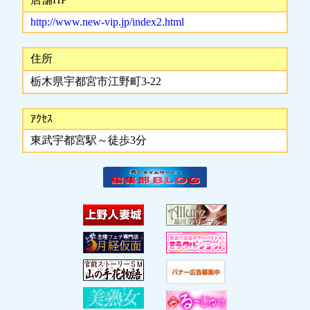
http://www.new-vip.jp/index2.html
住所
栃木県宇都宮市江野町3-22
ｱｸｾｽ
東武宇都宮駅～徒歩3分