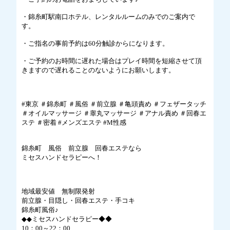
・錦糸町駅南口ホテル、レンタルルームのみでのご案内で
す。
・ご指名の事前予約は60分触診からになります。
・ご予約のお時間に遅れた場合はプレイ時間を短縮させて頂
きますので遅れることのないようにお願いします。
#東京 ＃錦糸町 ＃風俗 ＃前立腺 ＃亀頭責め ＃フェザータッチ
＃オイルマッサージ ＃睾丸マッサージ ＃アナル責め ＃回春エ
ステ ＃密着 #メンズエステ #M性感
錦糸町 風俗 前立腺 回春エステなら
ミセスハンドセラピーへ！
地域最安値 無制限発射
前立腺・目隠し・回春エステ・手コキ
錦糸町風俗♪
◆◆ミセスハンドセラピー◆◆
10：00～22：00