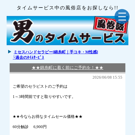
タイムサービス中の風俗店をお探しなら!!
ミセスハンドセラピー[錦糸町｜手コキ・M性感]
└過去のﾀｲﾑｻｰﾋﾞｽ
★★錦糸町に着く前にご予約を！★★
2026/06/08 15:55
ご希望のセラピストのご予約は
1～3時間前ですと取りやすいです。
★★今ならお得なタイムセール価格★★
60分触診 6,900円