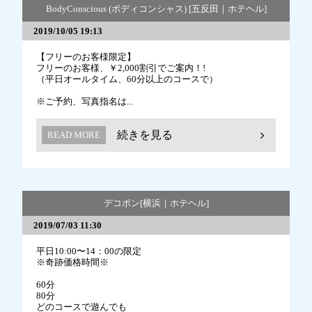
BodyConscious (ボディコンシャス) [五反田｜ホテヘル]
2019/10/05 19:13
【フリーのお客様限定】
フリーのお客様、￥2,000割引でご案内！!
（平日オールタイム、60分以上のコースで）
※ご予約、写真指名は...
続きを見る
READ MORE
デコポン[横浜｜ホテヘル]
2019/07/03 11:30
平日10:00〜14：00の限定
※奇跡価格時間※
60分
80分
どのコースで遊んでも