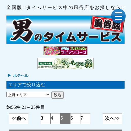
全国版!!タイムサービス中の風俗店をお探しなら!!
ホテヘル
エリアで絞り込む
約56件 21～25件目
3
4
5
6
7
<<前へ
次へ>>