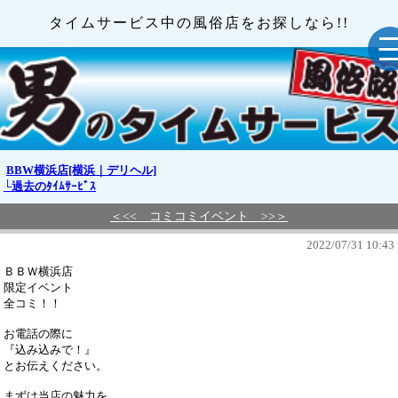
タイムサービス中の風俗店をお探しなら!!
BBW横浜店[横浜｜デリヘル]
└過去のﾀｲﾑｻｰﾋﾞｽ
＜<< コミコミイベント >>＞
2022/07/31 10:43
ＢＢＷ横浜店
限定イベント
全コミ！！
お電話の際に
『込み込みで！』
とお伝えください。
まずは当店の魅力を