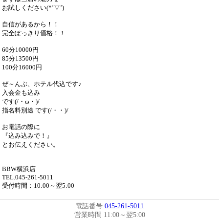
お試しください(*’▽’)
自信があるから！！
完全ぽっきり価格！！
60分10000円
85分13500円
100分16000円
ぜ～んぶ、ホテル代込です♪
入会金も込み
です(/・ω・)/
指名料別途 です(/・・)/
お電話の際に
『込み込みで！』
とお伝えください。
BBW横浜店
TEL.045-261-5011
受付時間：10:00～翌5:00
電話番号
045-261-5011
営業時間 11:00～翌5:00