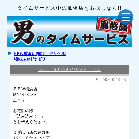
タイムサービス中の風俗店をお探しなら!!
BBW横浜店[横浜｜デリヘル]
└過去のﾀｲﾑｻｰﾋﾞｽ
＜<< コミコミイベント >>＞
2022/08/02 10:43
ＢＢＷ横浜店
限定イベント
全コミ！！
お電話の際に
『込み込みで！』
とお伝えください。
まずは当店の魅力を
お試しください(*’▽’)