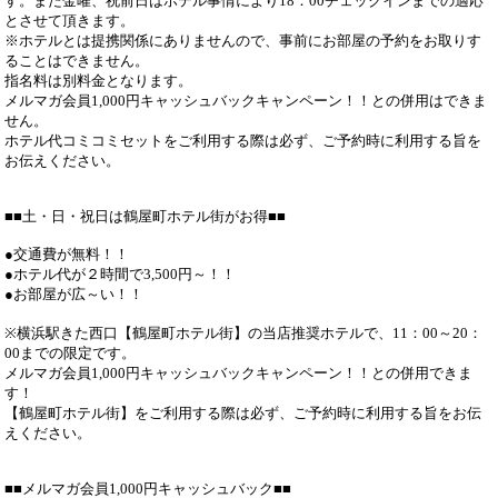
す。また金曜、祝前日はホテル事情により18：00チェックインまでの適応
とさせて頂きます。
※ホテルとは提携関係にありませんので、事前にお部屋の予約をお取りす
ることはできません。
指名料は別料金となります。
メルマガ会員1,000円キャッシュバックキャンペーン！！との併用はできま
せん。
ホテル代コミコミセットをご利用する際は必ず、ご予約時に利用する旨を
お伝えください。
■■土・日・祝日は鶴屋町ホテル街がお得■■
●交通費が無料！！
●ホテル代が２時間で3,500円～！！
●お部屋が広～い！！
※横浜駅きた西口【鶴屋町ホテル街】の当店推奨ホテルで、11：00～20：
00までの限定です。
メルマガ会員1,000円キャッシュバックキャンペーン！！との併用できま
す！
【鶴屋町ホテル街】をご利用する際は必ず、ご予約時に利用する旨をお伝
えください。
■■メルマガ会員1,000円キャッシュバック■■