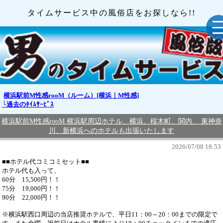
タイムサービス中の風俗店をお探しなら!!
横浜駅前M性感rooM（ルーム）[横浜｜M性感]
└過去のﾀｲﾑｻｰﾋﾞｽ
横浜駅前M性感rooM 横浜駅周辺ホテル、横浜、桜木町、関内、 東神奈
川、新横浜へのホテルも出張いたします
2026/07/08 18:53
■■ホテル代コミコミセット■■
ホテル代も入って、
60分 15,500円！！
75分 19,000円！！
90分 22,000円！！
※横浜駅西口周辺の当店推奨ホテルで、平日11：00～20：00までの限定で